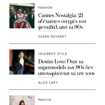
FASHION
Cannes Nostalgia: 21
αξέχαστες στιγμές του
φεστιβάλ από τα 90s
SUSAN DEVANEY
CELEBRITY STYLE
Denim Love: Όταν τα
supermodels των 90s δεν
αποχωρίζονταν τα τζιν τους
ALICE CARY
ΜΑΛΛΙΑ