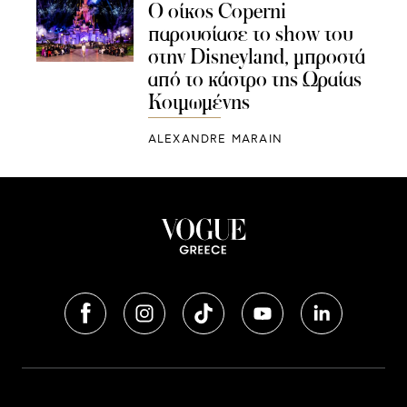
Ο οίκος Coperni
παρουσίασε το show του
στην Disneyland, μπροστά
από το κάστρο της Ωραίας
Κοιμωμένης
ALEXANDRE MARAIN