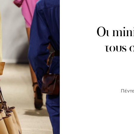
Οι mini
τους σ
Πέντε