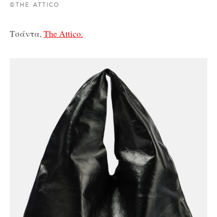
©THE ATTICO
Τσάντα,
The Attico.