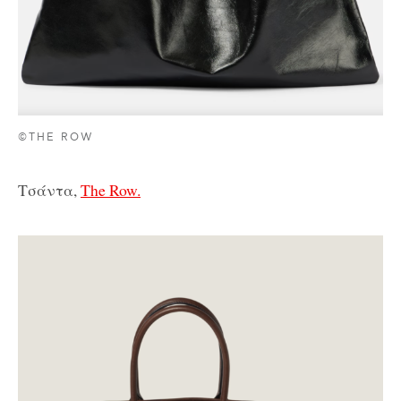
©THE ROW
Τσάντα,
The Row.