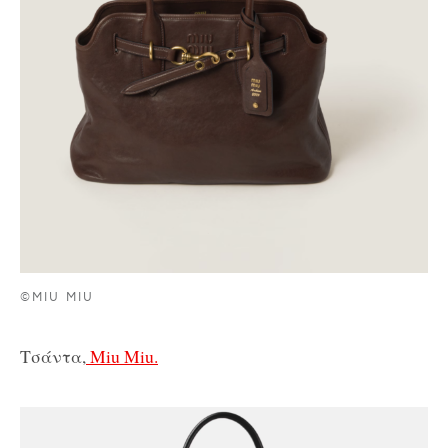
©MIU MIU
Τσάντα,
Miu Miu.