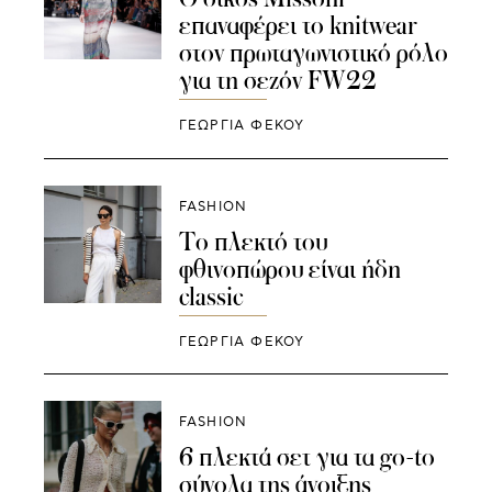
επαναφέρει το knitwear
στον πρωταγωνιστικό ρόλο
για τη σεζόν FW22
ΓΕΩΡΓΙΑ ΦΕΚΟΥ
FASHION
Tο πλεκτό του
φθινοπώρου είναι ήδη
classic
ΓΕΩΡΓΙΑ ΦΕΚΟΥ
FASHION
6 πλεκτά σετ για τα go-to
σύνολα της άνοιξης