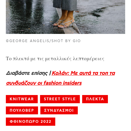
©GEORGE ANGELIS/SHOT BY GIO
Το πλεκτό με τις μεταλλικές λεπτομέρειες
Διαβάστε επίσης |
Κολάν: Με αυτά τα τοπ τα
συνδυάζουν οι fashion insiders
KNITWEAR
STREET STYLE
ΠΛΕΚΤΑ
ΠΟΥΛΟΒΕΡ
ΣΥΝΔΥΑΣΜΟΙ
ΦΘΙΝΟΠΩΡΟ 2022