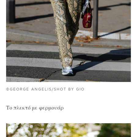
©GEORGE ANGELIS/SHOT BY GIO
Το πλεκτό με φερμουάρ