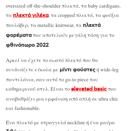
oversized off-the-shoulder πλεκτά, τα baby cardigans,
τα
, τα cropped πλεκτά, τα φούξια
πλεκτά γιλέκα
πουλόβερ, τα metallic knitwear, τα
πλεκτά
που αποτελούν μεγάλη τάση για το
φορέματα
.
φθινόπωρο 2022
Αρκεί να έχετε το σωστό πλεκτό που θα
συνδυάζετε εύκολα με
ή wide-leg
μίντι φούστες
παντελόνια, σαν αυτό το go-to piece του
καθημερινού στυλ. Είναι το
που
elevated basic
αναβαθμίζει μια εμφάνιση από απλή σε ultra chic
και fashionable.
Ένα πλεκτό με στρογγυλό neckline ή ένα μαύρο