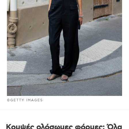
©GETTY IMAGES
Κομψές ολόσωμες φόρμες: Όλα