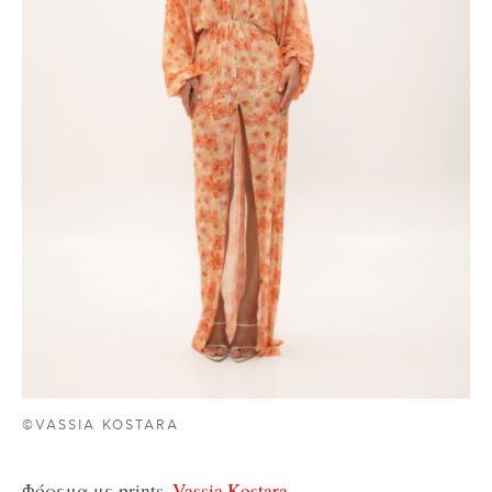
©VASSIA KOSTARA
Φόρεμα με prints,
Vassia Kostara
.