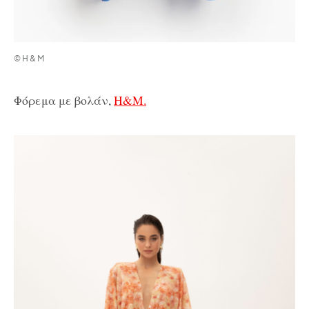
©H&M
Φόρεμα με βολάν,
H&M.