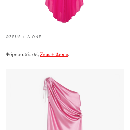
©ZEUS + ΔIONE
Φόρεμα πλισέ,
Zeus + Δione
.