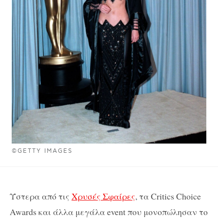
©GETTY IMAGES
Ύστερα από τις
Χρυσές Σφαίρες
, τα Critics Choice
Awards και άλλα μεγάλα event που μονοπώλησαν το