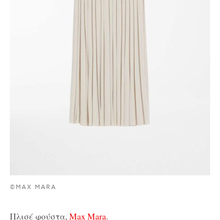
©MAX MARA
Πλισέ φούστα,
Max Mara
.