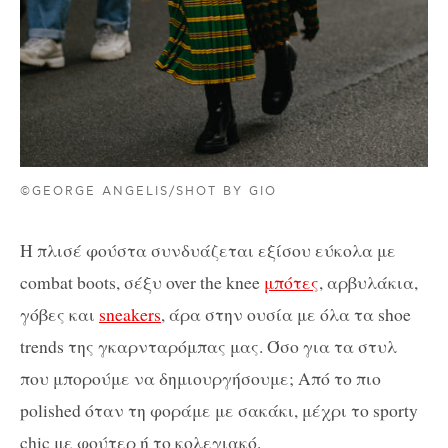
©GEORGE ANGELIS/SHOT BY GIO
Η πλισέ φούστα συνδυάζεται εξίσου εύκολα με
combat boots, σέξυ over the knee
μπότες
, αρβυλάκια,
γόβες και
sneakers
, άρα στην ουσία με όλα τα shoe
trends της γκαρνταρόμπας μας. Όσο για τα στυλ
που μπορούμε να δημιουργήσουμε; Από το πιο
polished όταν τη φοράμε με σακάκι, μέχρι το sporty
chic με φούτερ ή το κολεγιακό.