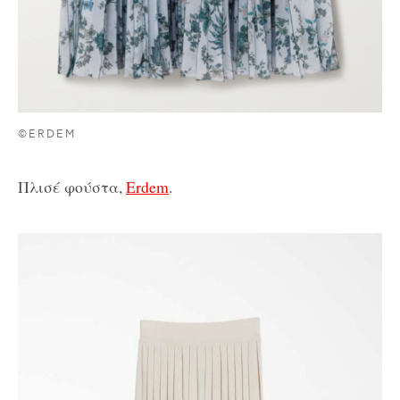
©ERDEM
Πλισέ φούστα,
Erdem
.