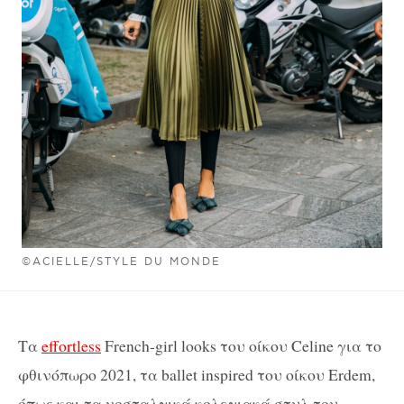
©ACIELLE/STYLE DU MONDE
Τα
effortless
French-girl looks του οίκου Celine για το
φθινόπωρο 2021, τα ballet inspired του οίκου Erdem,
όπως και τα νοσταλγικά κολεγιακά στυλ του