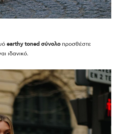
ψό
earthy toned σύνολο
προσθέστε
αι ιδανικό.