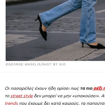
©GEORGE ANGELIS/SHOT BY GIO
Οι πασαρέλες έχουν ήδη ορίσει πως
τα πιο
σέξι 
το
street style
δεν μπορεί να μην «υπακούσει». 
trends
που έχουμε δει κατά καιρούς, τα παπούτσι