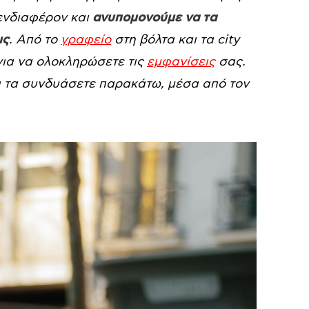
ενδιαφέρον και
ανυπομονούμε να τα
ις
. Από το
γραφείο
στη βόλτα και τα city
για να ολοκληρώσετε τις
εμφανίσεις
σας.
α τα συνδυάσετε παρακάτω, μέσα από τον