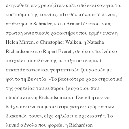
σκηνοθέτη αν χρειαζόταν κάτι από εκείνον για τα
κοστούμια της ταινίας. «Τα θέλω όλα από σένα»,
απάντησε ο
Schrader,
και ο
Armani
έντυσε τους
πρωταγωνιστικούς χαρακτήρες που ερμήνευαν η
Helen Mirren
,
o Christopher Walken
, η
Natasha
Richardson
και ο
Rupert Everett
, σε ένα επικίνδυνο
παιχνίδι αποπλάνησης μεταξύ οικονομικά
ευκατάστατων και γοητευτικών ζευγαριών με
φόντο τη Βενετία. «Το βασικότερο χαρακτηριστικό
της γοητείας του εύπορου ζευγαριού που
υποδύονταν η
Richardson
και ο
Everett
ήταν να
δείχνουν άνετοι μέσα στην γκαρνταρόμπα των
διακοπών τους», είχε δηλώσει ο σχεδιαστής. Το
λευκό σύνολο που φοράει η
Richardson