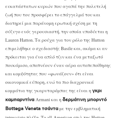
ευκατάστατων κυριών που αγαπά την πολυτελή
ζωή που του προσφέρει το επάγγελμά του και
διατηρεί μια παράνομη ερωτική σχέση με τη
σύζυγο ενός γερουσιαστή, την οποία υποδύεται η
Lauren Hatton
. Τα ρούχα για τον ρόλο της
Hutton
επιμελήθηκε ο σχεδιαστής
Basile
και, ακόμα κι αν
πρόκειται για ένα απλό τζιν και ένα μεταξωτό
πουκάμισο, αποπνέουν έναν αέρα αυτοπεποίθησης
και κομψότητας που «φωνάζουν» ότι είναι
οικονομικά εύπορη, ενώ τα πιο διαχρονικά
κομμάτια της γκαρνταρόμπας της είναι η
γκρι
Armani
και η
καμπαρντίνα
δερμάτινη μπορντό
με την εμβληματική
Bottega
Veneta
τσάντα
intrecciato
πλέξη. Το
all
-Α
merican
στιλ της
Hutton