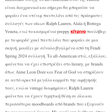
είναι διαχρονικό και σήμερα θα μπορούσε να
φοράει ένα ντένιμ
παντελόνι από τις πρόσφατες
συλλογές των οίκων
Ralph Lauren
, Alaïa ή
Bottega
Veneta
, ενώ το κασμιρένιο
preppy
πουλόβερ
κίτρινο
με το φαρδύ χακί παντελόνι που φοράει σε μια
σκηνή, μοιάζει με σύνολο βγαλμένο από τη
Fendi
Spring
2024 συλλογή. Το
all
-Α
merican
στιλ, εξάλλου,
φαίνεται να έχει επιστρέψει στο
luxury
, με
brands
όπως
Aime Leon Dore
και
Fear of God
να στηρίζουν
σε αυτό αρκετά μεγάλο κομμάτι της αφήγησής
τους, ενώ οι
vintage
διαφημίσεις
Ralph Lauren
φαίνεται
να έχουν τιμητική θέση σε όλο και
περισσότερα
moodboards
από
brands
που εξυμνούν
το αμερικανικό όνειρο. Με ανάλογη διάθεση, όπου