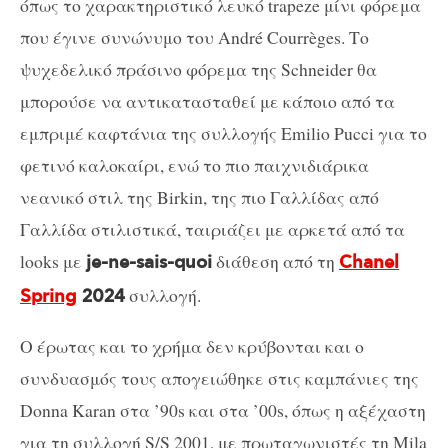
όπως το χαρακτηριστικό λευκό
trapeze
μίνι φόρεμα
που έγινε συνώνυμο του
Andr
é Courrèges. Το
ψυχεδελικό πράσινο φόρεμα της
Schneider
θα
μπορούσε να αντικατασταθεί με κάποιο από τα
εμπριμέ καφτάνια της συλλογής
Emilio Pucci
για το
φετινό καλοκαίρι, ενώ το πιο παιχνιδιάρικα
νεανικό στιλ της
Birkin
, της πιο Γαλλίδας από
Γαλλίδα στιλιστικά, ταιριάζει με αρκετά από τα
looks
με
διάθεση από τη
je-ne-sais-quoi
Chanel
συλλογή.
Spring
2024
Ο έρωτας και το χρήμα δεν κρύβονται και ο
συνδυασμός τους απογειώθηκε στις καμπάνιες της
Donna Karan
στα ’90
s
και στα ’00
s
, όπως η αξέχαστη
για τη συλλογή
S
/
S
2001, με πρωταγωνιστές τη
Mila