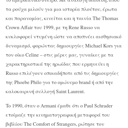
τα ρούχα μιλούν για μια ιστορία πλούτου, έρωτα
και παρανομίας, κινείται και η ταινία
The
Thomas
Crown Affair
του 1999, με τη
Rene Russo
να
κυκλοφορεί ντυμένη ώστε να αποπνέει αισθησιακό
δυναμισμό, φορώντας δημιουργίες
Michael Kors
για
τον οίκο Celine – στις μέρες μας, γυναίκες με τα
χαρακτηριστικά της ηρωίδας που ερμηνεύει η
Russo
επιλέγουν οποιαδήποτε από τις δημιουργίες
της
Phoebe Philo
για το ομώνυμο
brand
ή από την
καλοκαιρινή συλλογή
Saint Laurent
.
To
1990, όταν ο
Armani
έμαθε ότι ο
Paul Schrader
ετοίμαζε την κινηματογραφική μεταφορά του
βιβλίου
The
Comfort
of Strangers
, ρώτησε τον