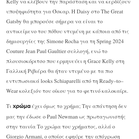
Kelly
να κλέβουν την παράσταση και να κερδίζουν
υποψηφιότητα για Όσκαρ. Η
Daisy
στο
The Great
Gatsby
θα μπορούσε σήμερα να είναι το
αντικείμενο του πόθου ντυμένη με κάποια από τις
δημιουργίες της
Simone Rocha
για τη
Spring
2024
Couture
Jean
Paul
Gaultier
συλλογή, ενώ το
πλουσιοκόριτσο που ερμηνεύει η
Grace Kelly
στη
Γαλλική Ριβιέρα θα ήταν ντυμένο με τα πιο
εντυπωσιακά
looks
Schiaparelli
από τη
Ready
–
to
–
Wear
κολεξιόν του οίκου για το φετινό καλοκαίρι.
Τι
έχει όμως το χρήμα; Την απάντηση δεν
χρώμα
μας την έδωσε ο
Paul Newman
ως πρωταγωνιστής
στην ταινία Το χρώμα του χρήματος, αλλά ο
Giorgio Armani,
ο οποίος εφηύρε την απόχρωση