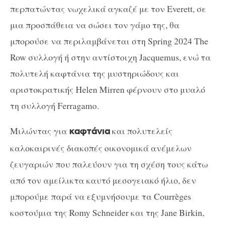
περπατώντας νωχελικά αγκαζέ με τον
Everett,
σε
μια προσπάθεια να σώσει τον γάμο της, θα
μπορούσε να περιλαμβάνεται στη
Spring
2024
The
Row
συλλογή
ή στην αντίστοιχη
Jacquemus
, ενώ τα
πολυτελή καφτάνια της μυστηριώδους και
αριστοκρατικής
Helen Mirren
φέρνουν στο μυαλό
τη συλλογή
Ferragamo
.
Μιλώντας για
και πολυτελείς
καφτάνια
καλοκαιρινές διακοπές οικονομικά ανέμελων
ζευγαριών που παλεύουν για τη σχέση τους κάτω
από τον αμείλικτα καυτό μεσογειακό ήλιο, δεν
μπορούμε παρά να εξυμνήσουμε τα Courrèges
κοστούμια της
Romy Schneider
και της
Jane Birkin
,