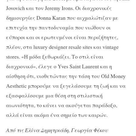
Jovovich
και τον
Jeremy
Irons
. Οι διαχρονικές
δημιουργίες
Donna Karan
που αιχμαλώτιζαν με
επιτυχία την παντοδυναμία που νιώθουν οι
εύποροι και οι ερωτευμένοι είναι περιζήτητες,
πλέον, στα
luxury
designer
resale
sites
και
vintage
stores
. «Η μόδα ξεθωριάζει. Το στιλ είναι
διαχρονικό», έλεγε ο
Yves Saint Laurent
και η
αίσθηση ότι, υιοθετώντας την τάση του
Old Money
Aesthetic
μπορούμε να ξεγελάσουμε τη ζωή και να
εξασφαλίσουμε μια θέση στη στιλιστική
αιωνιότητα, το κάνει να ακούγεται παράδοξο,
αλλά είναι ακόμα ένα σημείο των καιρών.
Από τις Ελίνα Δημητριάδη, Γεωργία Φέκου