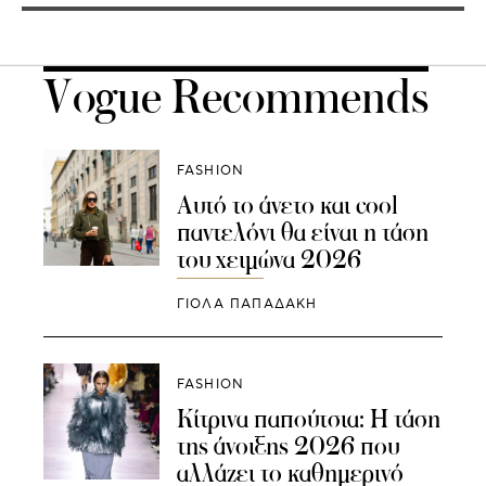
Vogue Recommends
FASHION
Αυτό το άνετο και cool
παντελόνι θα είναι η τάση
του χειμώνα 2026
ΓΙΌΛΑ ΠΑΠΑΔΆΚΗ
FASHION
Κίτρινα παπούτσια: Η τάση
της άνοιξης 2026 που
αλλάζει το καθημερινό