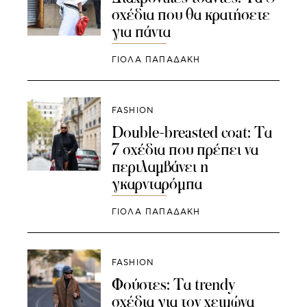
σχέδια που θα κρατήσετε
για πάντα
ΓΙΌΛΑ ΠΑΠΑΔΆΚΗ
FASHION
Double-breasted coat: Τα
7 σχέδια που πρέπει να
περιλαμβάνει η
γκαρνταρόμπα
ΓΙΌΛΑ ΠΑΠΑΔΆΚΗ
FASHION
Φούστες: Τα trendy
σχέδια για τον χειμώνα