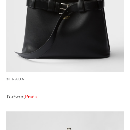
©PRADA
Τσάντα,
Prada.