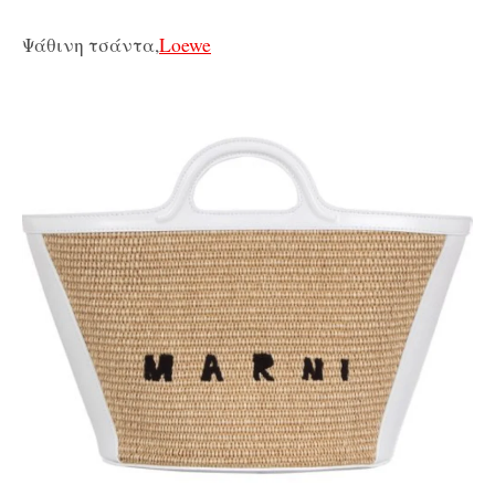
Ψάθινη τσάντα,
Loewe