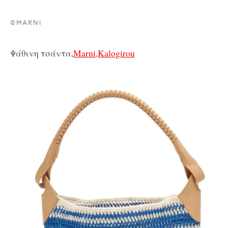
©MARNI
Ψάθινη τσάντα,
Marni,Kalogirou