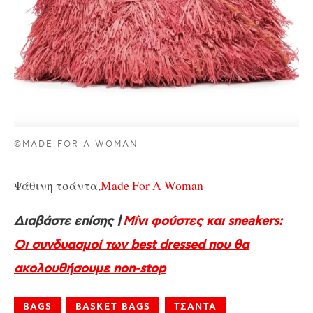
©MADE FOR A WOMAN
Ψάθινη τσάντα,
Made For A Woman
Διαβάστε επίσης |
Μίνι φούστες και sneakers:
Οι συνδυασμοί των best dressed που θα
ακολουθήσουμε non-stop
BAGS
BASKET BAGS
ΤΣΑΝΤΑ