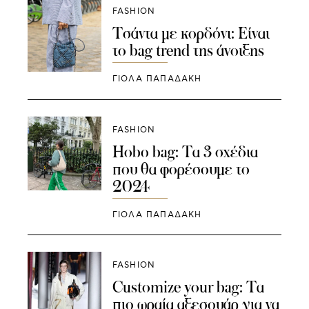
FASHION
Τσάντα με κορδόνι: Είναι
το bag trend της άνοιξης
ΓΙΌΛΑ ΠΑΠΑΔΆΚΗ
FASHION
Hobo bag: Τα 3 σχέδια
που θα φορέσουμε το
2024
ΓΙΌΛΑ ΠΑΠΑΔΆΚΗ
FASHION
Customize your bag: Τα
πιο ωραία αξεσουάρ για να