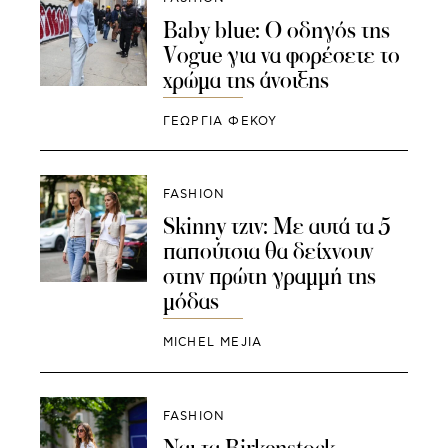
Baby blue: Ο οδηγός της
Vogue για να φορέσετε το
χρώμα της άνοιξης
ΓΕΩΡΓΙΑ ΦΕΚΟΥ
FASHION
Skinny τζιν: Με αυτά τα 5
παπούτσια θα δείχνουν
στην πρώτη γραμμή της
μόδας
MICHEL MEJIA
FASHION