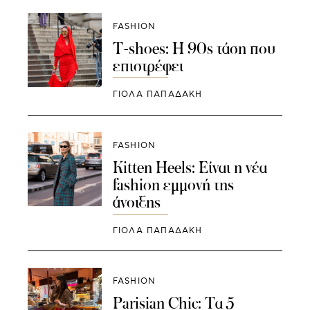
FASHION
Τ-shoes: Η 90s τάση που
επιστρέφει
ΓΙΌΛΑ ΠΑΠΑΔΆΚΗ
FASHION
Kitten Heels: Είναι η νέα
fashion εμμονή της
άνοιξης
ΓΙΌΛΑ ΠΑΠΑΔΆΚΗ
FASHION
Parisian Chic: Τα 5