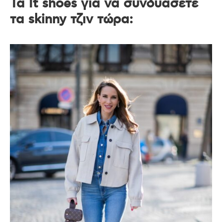
Τα It shoes για να συνδυάσετε
τα skinny τζιν τώρα: