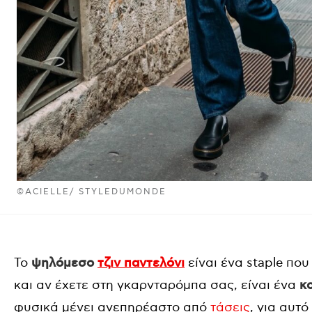
©ACIELLE/ STYLEDUMONDE
Το
ψηλόμεσο
τζιν παντελόνι
είναι ένα staple που
και αν έχετε στη γκαρνταρόμπα σας, είναι ένα
κο
φυσικά μένει ανεπηρέαστο από
τάσεις
, για αυτ