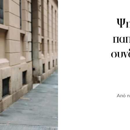
Ψη
παπ
συν
Από n