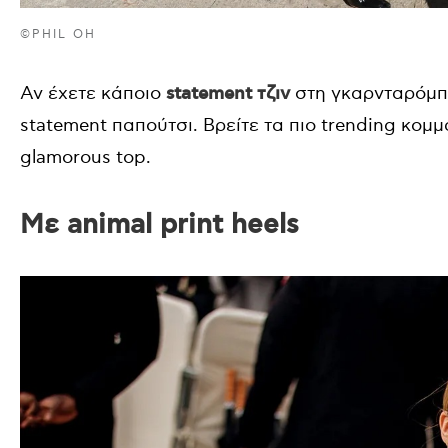
©PHIL OH
Αν έχετε κάποιο
statement
τζιν
στη γκαρνταρόμπα
statement παπούτσι. Βρείτε τα πιο trending κομμ
glamorous top.
Με animal print heels