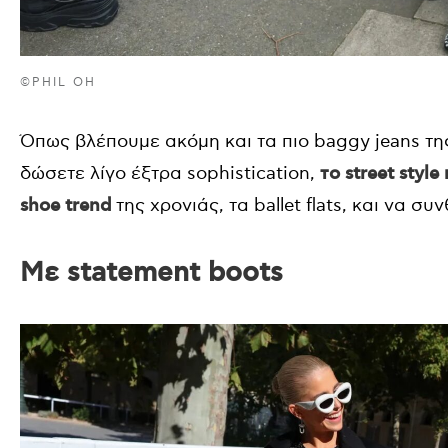
©PHIL OH
Όπως βλέπουμε ακόμη και τα πιο baggy jeans της
δώσετε λίγο έξτρα sophistication,
το street styl
shoe trend
της χρονιάς, τα ballet flats, και να σ
Με statement boots