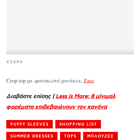
©ZARA
Crop top με φουσκωτά μανίκια,
Zara
Διαβάστε επίσης |
Less is More: 8 μίνιμαλ
φορέματα επιβεβαιώνουν τον κανόνα
PUFFY SLEEVES
SHOPPING LIST
SUMMER DRESSES
TOPS
ΜΠΛΟΥΖΕΣ