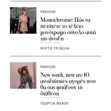
FASHION
Monochrome: Πώς να
πετύχετε το τέλειο
μονόχρωμο σύνολο αυτή
την άνοιξη
ΜΥΡΤΩ ΤΡΙΧΕΙΛΗ
FASHION
New week, new us: 10
ανοιξιάτικες αγορές που
θα σας φτιάξουν τη
διάθεση
ΓΕΩΡΓΙΑ ΦΕΚΟΥ