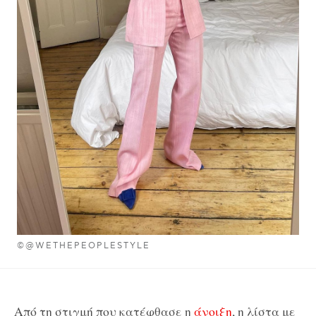
©@WETHEPEOPLESTYLE
Από τη στιγμή που κατέφθασε η
άνοιξη
, η λίστα με