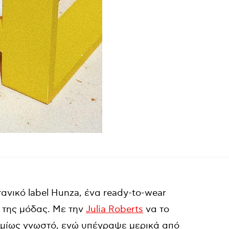
νικό label Hunza, ένα ready-to-wear
 της μόδας. Με την
Julia Roberts
να το
σμίως γνωστό, ενώ υπέγραψε μερικά από