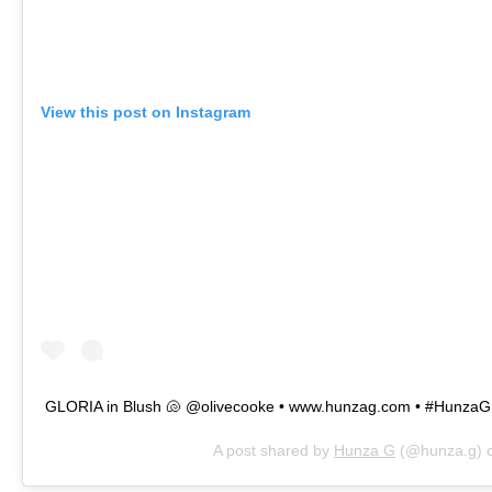
View this post on Instagram
GLORIA in Blush 🐚 @olivecooke • www.hunzag.com • #HunzaG
A post shared by
Hunza G
(@hunza.g) 