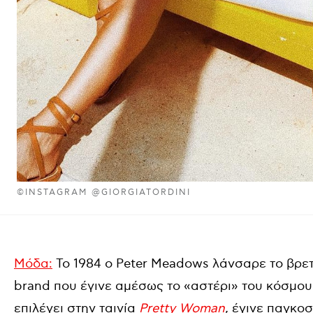
©INSTAGRAM @GIORGIATORDINI
Μόδα:
Το 1984 ο Peter Meadows λάνσαρε το βρετα
brand που έγινε αμέσως το «αστέρι» του κόσμου
επιλέγει στην ταινία
Pretty Woman
,
έγινε παγκο