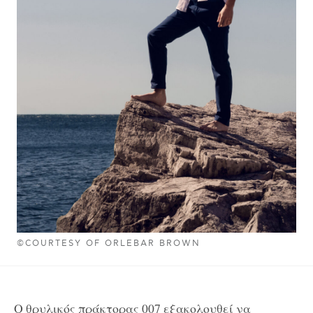
©COURTESY OF ORLEBAR BROWN
O θρυλικός πράκτορας 007 εξακολουθεί να