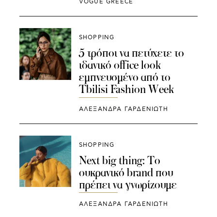
VOGUE GREECE
SHOPPING
5 τρόποι να πετύχετε το
ιδανικό office look
εμπνευσμένο από το
Tbilisi Fashion Week
ΑΛΕΞΑΝΔΡΑ ΓΑΡΔΕΝΙΩΤΗ
SHOPPING
Νext big thing: Το
ουκρανικό brand που
πρέπει να γνωρίζουμε
ΑΛΕΞΑΝΔΡΑ ΓΑΡΔΕΝΙΩΤΗ