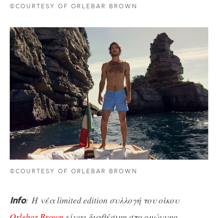
©COURTESY OF ORLEBAR BROWN
©COURTESY OF ORLEBAR BROWN
: Η νέα limited edition συλλογή του οίκου
Info
Orlebar Brown
είναι διαθέσιμη στο ομώνυμο