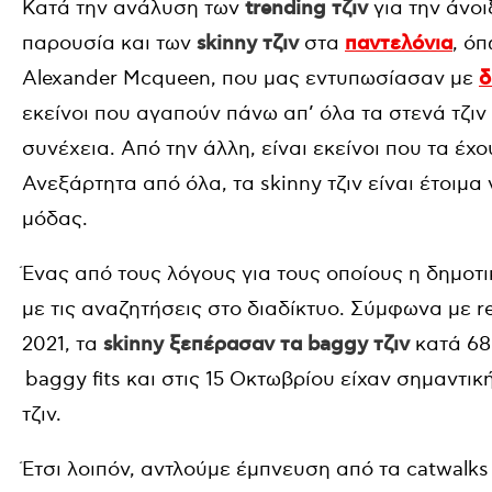
Κατά την ανάλυση των
trending τζιν
για την άνοι
παρουσία και των
skinny τζιν
στα
παντελόνια
, όπ
Alexander Mcqueen, που μας εντυπωσίασαν με
δ
εκείνοι που αγαπούν πάνω απ’ όλα τα στενά τζιν
συνέχεια. Από την άλλη, είναι εκείνοι που τα έχο
Ανεξάρτητα από όλα, τα skinny τζιν είναι έτοιμ
μόδας.
Ένας από τους λόγους για τους οποίους η δημοτικ
με τις αναζητήσεις στο διαδίκτυο. Σύμφωνα με r
2021, τα
skinny ξεπέρασαν τα
baggy τζιν
κατά 68
baggy fits και στις 15 Οκτωβρίου είχαν σημαντι
τζιν.
Έτσι λοιπόν, αντλούμε έμπνευση από τα catwalks 