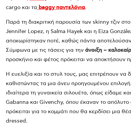
cargo και τα
baggy παντελόνια
.
Παρά τη διακριτική παρουσία των skinny τζιν στ
Jennifer Lopez, η Salma Hayek και η Eiza Gonzál
αποχωρίστηκαν ποτέ, καθώς πάντα αποτελούσαν
Σύμφωνα με τις τάσεις για την
άνοιξη – καλοκαίρ
προσκήνιο και φέτος πρόκειται να αποκτήσουν πρ
Η ευελιξία και το στυλ τους, μας επιτρέπουν ν
καθιστώντας τα μια άνευ προηγουμένου επιλογή. 
ιδιαίτερα τη γυναικεία σιλουέτα, όπως είδαμε κα
Gabanna και Givenchy, όπου έκαναν το απόλυτο c
πρόκειται για το κομμάτι που θα κερδίσει μια θέ
dressed.