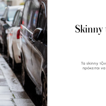
Skinny 
Τα skinny τζ
πρόκειται να