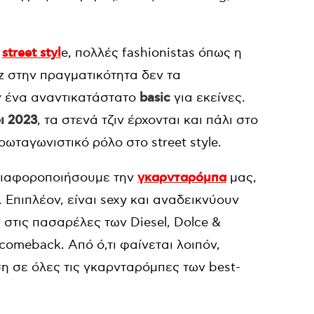
ο
street styl
e, πολλές fashionistas όπως η
ez στην πραγματικότητα δεν τα
 ένα αναντικατάστατο
basic
για εκείνες.
ι 2023
, τα στενά τζιν έρχονται και πάλι στο
ωταγωνιστικό ρόλο στο street style.
α διαφοροποιήσουμε την
γκαρνταρόμπα
μας,
Επιπλέον, είναι sexy και αναδεικνύουν
ι στις πασαρέλες των Diesel, Dolce &
omeback. Από ό,τι φαίνεται λοιπόν,
ση σε όλες τις γκαρνταρόμπες των best-