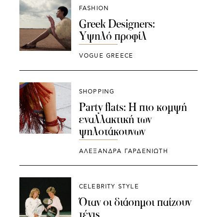
FASHION
Greek Designers:
Yψηλό προφίλ
VOGUE GREECE
SHOPPING
Party flats: Η πιο κομψή
εναλλακτική των
ψηλοτάκουνων
ΑΛΕΞΑΝΔΡΑ ΓΑΡΔΕΝΙΩΤΗ
CELEBRITY STYLE
Όταν οι διάσημοι παίζουν
τένις