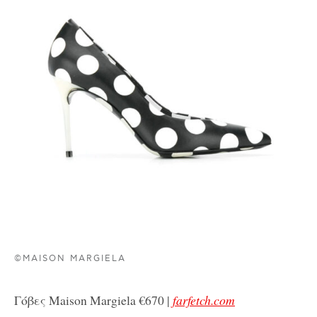
©MAISON MARGIELA
Γόβες Maison Margiela €670 |
farfetch.com