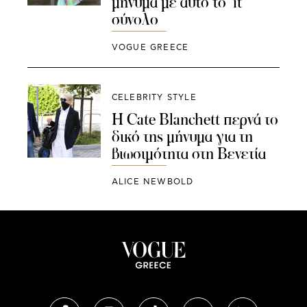
μήνυμα με αυτό το ‘it’
σύνολο
VOGUE GREECE
CELEBRITY STYLE
Η Cate Blanchett περνά το
δικό της μήνυμα για τη
βιωσιμότητα στη Βενετία
ALICE NEWBOLD