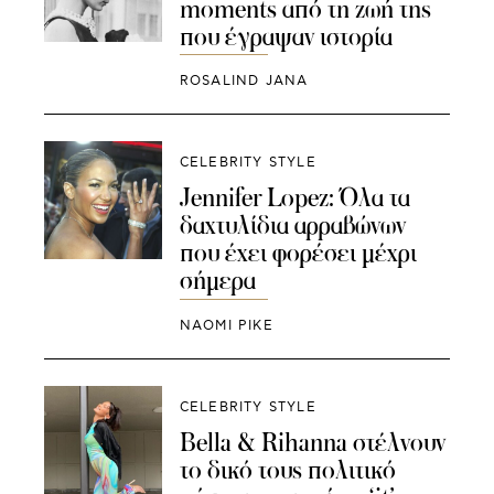
moments από τη ζωή της
που έγραψαν ιστορία
ROSALIND JANA
CELEBRITY STYLE
Jennifer Lopez: Όλα τα
δαχτυλίδια αρραβώνων
που έχει φορέσει μέχρι
σήμερα
NAOMI PIKE
CELEBRITY STYLE
Βella & Rihanna στέλνουν
το δικό τους πολιτικό