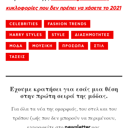
κυκλοφορίες που δεν πρέπει να χάσετε το 2021
CELEBRITIES
FASHION TRENDS
HARRY STYLES
STYLE
ΔΙΑΣΗΜΟΤΗΤΕΣ
ΜΟΔΑ
ΜΟΥΣΙΚΗ
ΠΡΟΣΩΠΑ
ΣΤΙΛ
ΤΑΣΕΙΣ
Έχουμε κρατήσει για εσάς μια θέση
στην πρώτη σειρά της μόδας.
Για όλα τα νέα της ομορφιάς, του στυλ και του
τρόπου ζωής που δεν μπορούν να περιμένουν,
εγγραφείτε στο
μας.
newsletter