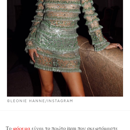
©LEONIE HANNE/INSTAGRAM
Το
φόρεμα
είναι το πρώτο item που σκεφτόμαστε