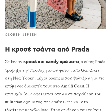
©SOREN JEPSEN
Η κροσέ τσάντα από Prada
Σε knotty
, ο οίκος Prada
κροσέ και candy χρώματα
τράβηξε την προσοχή όλων φέτος, από Gen-Z-ers
στη Νέα Υόρκη, μέχρι boomers που ψώνιζαν για τις
επόμενες διακοπές τους στο Amalfi Coast. Η
επιτυχία ίσως οφείλεται στην αντιπαράθεση του
utilitarian σχήματος, της crafty υφής και στο
ιδιαίτερα μεγάλο logo. Στην ανάλυση του τρίτου