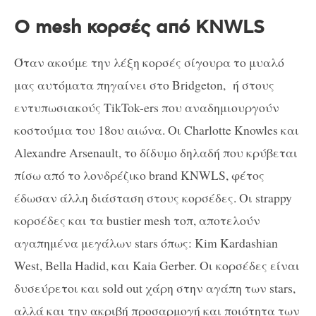
Ο mesh κορσές από KNWLS
Όταν ακούμε την λέξη κορσές σίγουρα το μυαλό
μας αυτόματα πηγαίνει στο Bridgeton, ή στους
εντυπωσιακούς TikTok-ers που αναδημιουργούν
κοστούμια του 18ου αιώνα. Οι Charlotte Knowles και
Alexandre Arsenault, το δίδυμο δηλαδή που κρύβεται
πίσω από το λονδρέζικο brand KNWLS, φέτος
έδωσαν άλλη διάσταση στους κορσέδες. Οι strappy
κορσέδες και τα bustier mesh τοπ, αποτελούν
αγαπημένα μεγάλων stars όπως: Kim Kardashian
West, Bella Hadid, και Kaia Gerber. Οι κορσέδες είναι
δυσεύρετοι και sold out χάρη στην αγάπη των stars,
αλλά και την ακριβή προσαρμογή και ποιότητα των