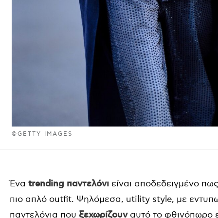
©GETTY IMAGES
Ένα
trending παντελόνι
είναι αποδεδειγμένο πως 
πιο απλό outfit. Ψηλόμεσα, utility style, με εντυ
παντελόνια που
ξεχωρίζουν
αυτό το φθινόπωρο ε