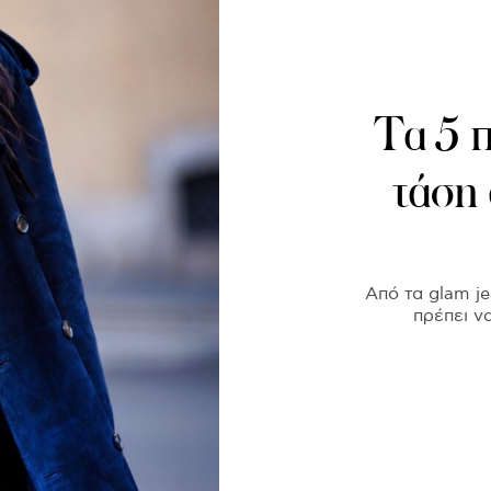
Τα 5 π
τάση
Από τα glam je
πρέπει ν