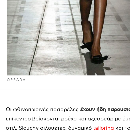
©PRADA
Οι φθινοπωρινές πασαρέλες
έχουν ήδη παρουσιά
επίκεντρο βρίσκονται ρούχα και αξεσουάρ με έμ
στιλ. Slouchy σιλουέτες, δυναμικό
tailoring
και τ