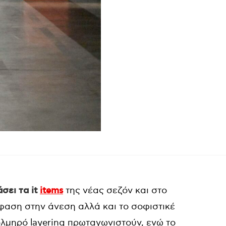
σει τα it
items
της νέας σεζόν και στο
φαση στην άνεση αλλά και το σοφιστικέ
ολμηρό layering πρωταγωνιστούν, ενώ το