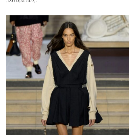
πλατφόρμες.