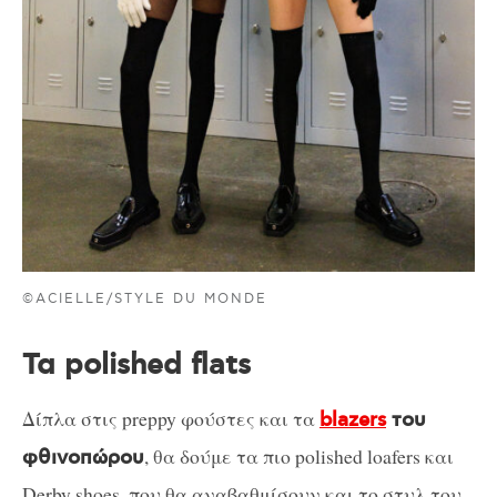
©ACIELLE/STYLE DU MONDE
Τα polished flats
Δίπλα στις preppy φούστες και τα
blazers
του
, θα δούμε τα πιο polished loafers και
φθινοπώρου
Derby shoes, που θα αναβαθμίσουν και το στυλ του