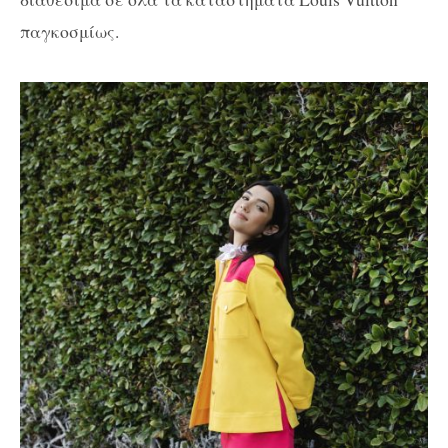
παγκοσμίως.