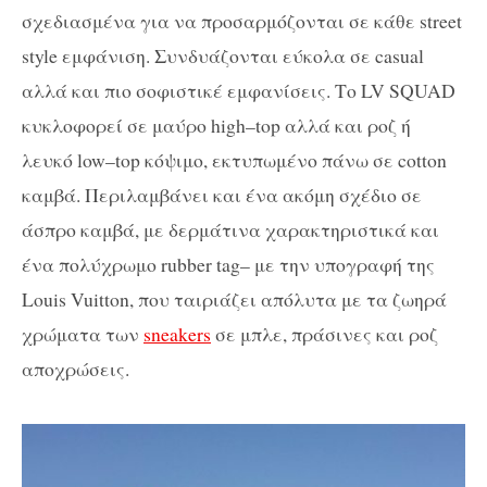
σχεδιασμένα για να προσαρμόζονται σε κάθε
street
style
εμφάνιση. Συνδυάζονται εύκολα σε
casual
αλλά και πιο σοφιστικέ εμφανίσεις
.
Το LV SQUAD
κυκλοφορεί σε μαύρο
high
–
top
αλλά και ροζ ή
λευκό
low
–
top
κόψιμο, εκτυπωμένο πάνω σε
cotton
καμβά. Περιλαμβάνει και ένα ακόμη σχέδιο σε
άσπρο καμβά, με
δερμάτινα
χαρακτηριστικά και
ένα πολύχρωμο
rubber
tag
– με την υπογραφή της
Louis
Vuitton,
που ταιριάζει απόλυτα με τα ζωηρά
χρώματα των
sneakers
σε μπλε, πράσινες και ροζ
αποχρώσεις.