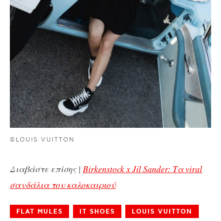
©LOUIS VUITTON
Διαβάστε επίσης |
Birkenstock x Jil Sander: Τα viral
σανδάλια του καλοκαιριού
FLAT MULES
IT SHOES
LOUIS VUITTON