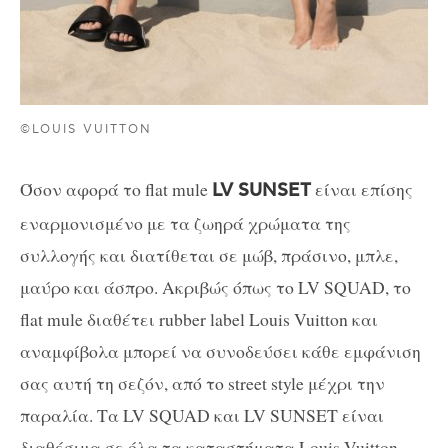
©LOUIS VUITTON
Όσον αφορά το flat
mule
είναι επίσης
LV
SUNSET
εναρμονισμένο με τα ζωηρά χρώματα της
συλλογής και διατίθεται σε μώβ, πράσινο, μπλε,
μαύρο και άσπρο. Ακριβώς όπως το LV SQUAD, το
flat
mule
διαθέτει
rubber
label
Louis
Vuitton και
αναμφίβολα μπορεί να συνοδεύσει κάθε εμφάνιση
σας αυτή τη σεζόν, από το street style μέχρι την
παραλία. Τα LV SQUAD και LV SUNSET είναι
διαθέσιμα σε όλα τα καταστήματα Louis Vuitton