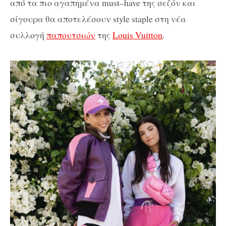
από τα πιο αγαπημένα
must
–
have
της σεζόν και
σίγουρα θα αποτελέσουν
style
staple
στη νέα
συλλογή
παπουτσιών
της
Louis Vuitton
.