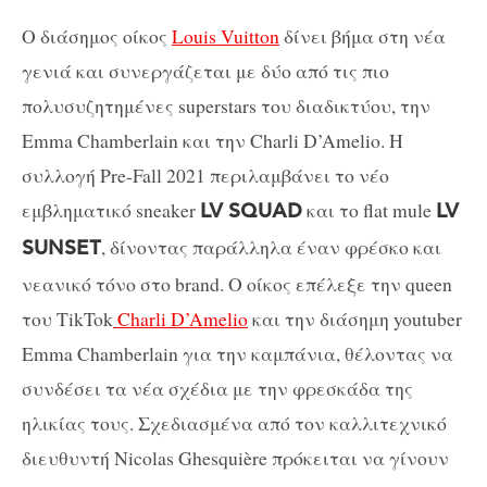
Ο διάσημος οίκος
Louis
Vuitton
δίνει βήμα στη νέα
γενιά και συνεργάζεται με δύο από τις πιο
πολυσυζητημένες
superstars
του διαδικτύου, την
Emma Chamberlain και την Charli D’Amelio. Η
συλλογή Pre-Fall 2021 περιλαμβάνει το νέο
εμβληματικό sneaker
και το flat
mule
LV
SQUAD
LV
, δίνοντας παράλληλα
έναν φρέσκο και
SUNSET
νεανικό τόνο στο
brand
. Ο οίκος επέλεξε την
queen
του
TikTok
Charli D’Amelio
και την διάσημη
youtuber
Emma Chamberlain για την καμπάνια, θέλοντας να
συνδέσει τα νέα σχέδια με την φρεσκάδα της
ηλικίας τους. Σχεδιασμένα από τον καλλιτεχνικό
διευθυντή Nicolas Ghesquière πρόκειται να γίνουν