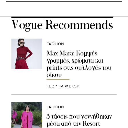
Vogue Recommends
FASHION
Μax Mara: Κομψές
γραμμές, χρώματα και
prints στις συλλογές του
οίκου
ΓΕΩΡΓΙΑ ΦΕΚΟΥ
FASHION
5 τάσεις που γεννήθηκαν
μέσα από την Resort