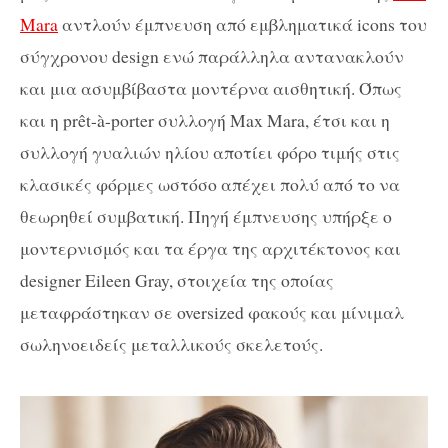
Mara
αντλούν έμπνευση από εμβληματικά
icons
του
σύγχρονου
design
ενώ παράλληλα αντανακλούν
και μια ασυμβίβαστα μοντέρνα αισθητική. Όπως
και η
pr
ê
t
-à-
porter
συλλογή
Max Mara
, έτσι και η
συλλογή γυαλιών ηλίου αποτίει φόρο τιμής στις
κλασικές φόρμες ωστόσο απέχει πολύ από το να
θεωρηθεί συμβατική. Πηγή έμπνευσης υπήρξε ο
μοντερνισμός και τα έργα της αρχιτέκτονος και
designer Eileen Gray, στοιχεία της οποίας
μεταφράστηκαν σε oversized φακούς και μίνιμαλ
σωληνοειδείς μεταλλικούς σκελετούς.