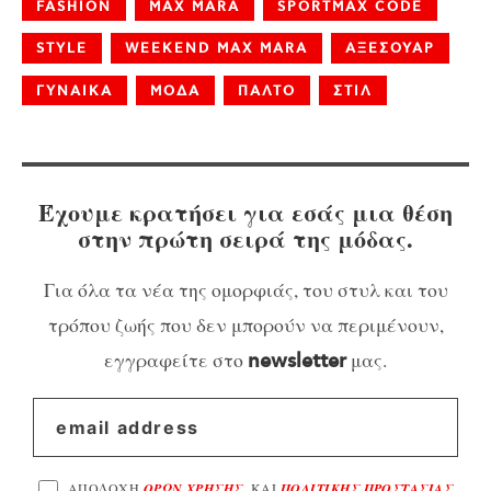
FASHION
MAX MARA
SPORTMAX CODE
STYLE
WEEKEND MAX MARA
ΑΞΕΣΟΥΑΡ
ΓΥΝΑΙΚΑ
ΜΟΔΑ
ΠΑΛΤΟ
ΣΤΙΛ
Έχουμε κρατήσει για εσάς μια θέση
στην πρώτη σειρά της μόδας.
Για όλα τα νέα της ομορφιάς, του στυλ και του
τρόπου ζωής που δεν μπορούν να περιμένουν,
εγγραφείτε στο
μας.
newsletter
ΑΠΟΔΟΧΗ
ΟΡΩΝ ΧΡΗΣΗΣ
, ΚΑΙ
ΠΟΛΙΤΙΚΗΣ ΠΡΟΣΤΑΣΙΑΣ