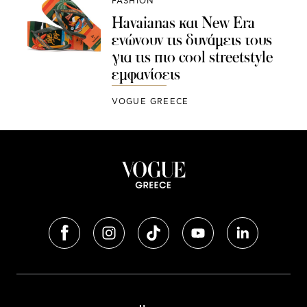
FASHION
Havaianas και New Era
ενώνουν τις δυνάμεις τους
για τις πιο coοl streetstyle
εμφανίσεις
VOGUE GREECE