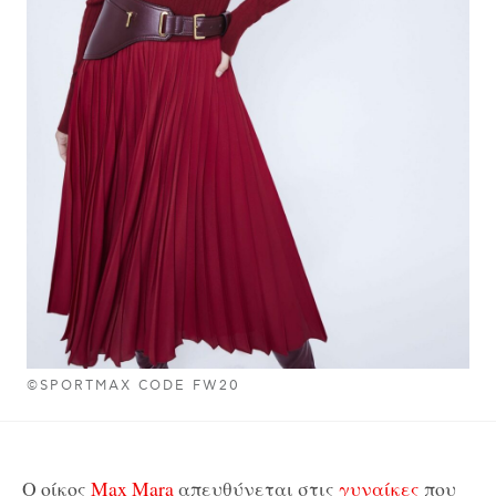
©SPORTMAX CODE FW20
O οίκος
Max Mara
απευθύνεται στις
γυναίκες
που