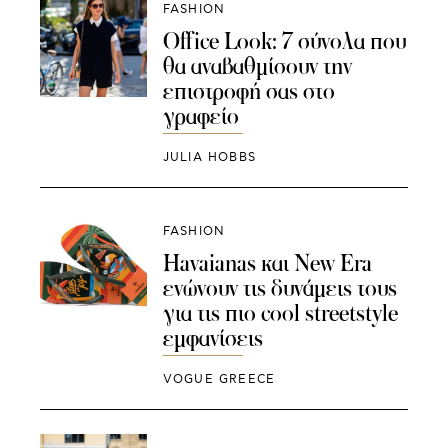
FASHION
Office Look: 7 σύνολα που
θα αναβαθμίσουν την
επιστροφή σας στο
γραφείο
JULIA HOBBS
FASHION
Havaianas και New Era
ενώνουν τις δυνάμεις τους
για τις πιο coοl streetstyle
εμφανίσεις
VOGUE GREECE