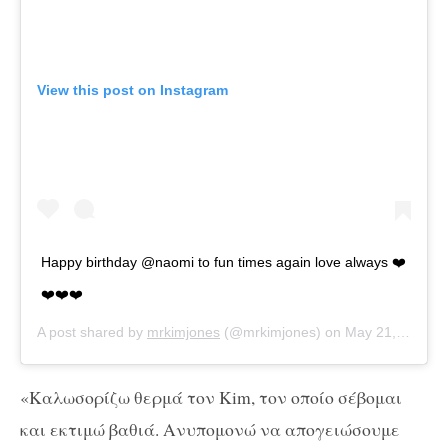
View this post on Instagram
Happy birthday @naomi to fun times again love always ❤️
❤️❤️❤️
A post shared by
mrkimjones
(@mrkimjones) on
May 21, 2020 at 3:11pm PDT
«Καλωσορίζω θερμά τον Kim, τον οποίο σέβομαι
και εκτιμώ βαθιά. Ανυπομονώ να απογειώσουμε