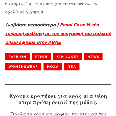
θα κορυφώσει την επιτυχία του womenswear»,
σχολίασε ο Arnault.
Διαβάστε περισσότερα |
Fendi Casa: H νέα
τολμηρή συλλογή με την υπογραφή του ιταλικού
οίκου έφτασε στην ABAΞ
FASHION
FENDI
KIM JONES
NEWS
WOMENSWEAR
ΜΟΔΑ
ΝΕΑ
Έχουμε κρατήσει για εσάς μια θέση
στην πρώτη σειρά της μόδας.
Για όλα τα νέα της ομορφιάς, του στυλ και του