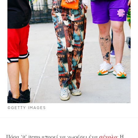
©GETTY IMAGES
Πόσα ‘it’ items μπορεί να χωρέσει ένα
σύνολο
; Η