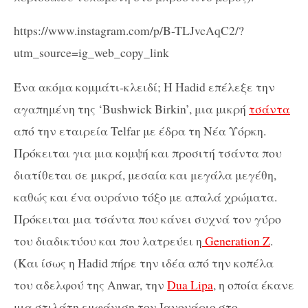
https://www.instagram.com/p/B-TLJvcAqC2/?
utm_source=ig_web_copy_link
Ένα ακόμα κομμάτι-κλειδί; Η Hadid επέλεξε την
αγαπημένη της ‘Bushwick Birkin’, μια μικρή
τσάντα
από την εταιρεία Telfar με έδρα τη Νέα Υόρκη.
Πρόκειται για μια κομψή και προσιτή τσάντα που
διατίθεται σε μικρά, μεσαία και μεγάλα μεγέθη,
καθώς και ένα ουράνιο τόξο με απαλά χρώματα.
Πρόκειται μια τσάντα που κάνει συχνά τον γύρο
του διαδικτύου και που λατρεύει η
Generation Z
.
(Και ίσως η Hadid πήρε την ιδέα από την κοπέλα
του αδελφού της Anwar, την
Dua Lipa
, η οποία έκανε
μια στιλάτη εμφάνιση τον Ιανουάριο στο