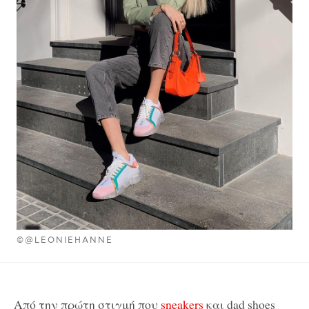
©@LEONIEHANNE
Από την πρώτη στιγμή που
sneakers
και dad shoes