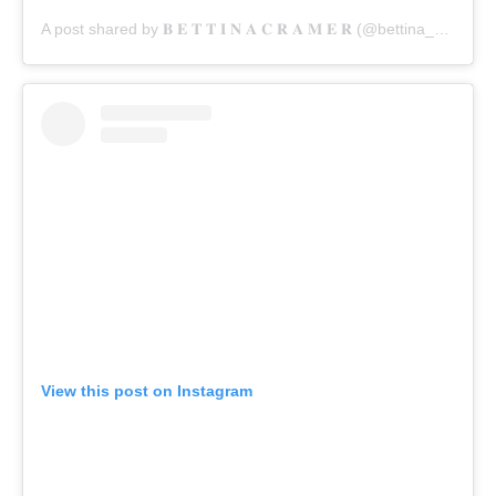
A post shared by 𝐁 𝐄 𝐓 𝐓 𝐈 𝐍 𝐀 𝐂 𝐑 𝐀 𝐌 𝐄 𝐑 (@bettina_cramer)
View this post on Instagram