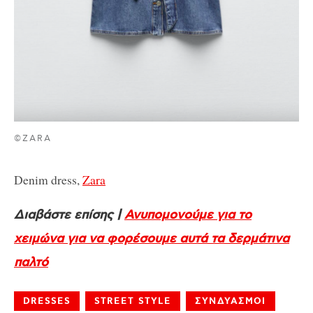
©ZARA
Denim dress,
Zara
Διαβάστε επίσης |
Ανυπομονούμε για το
χειμώνα για να φορέσουμε αυτά τα δερμάτινα
παλτό
DRESSES
STREET STYLE
ΣΥΝΔΥΑΣΜΟΙ