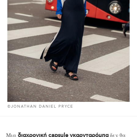
©JONATHAN DANIEL PRYCE
Μια
δεν θα
διαχρονική capsule γκαρνταρόμπα