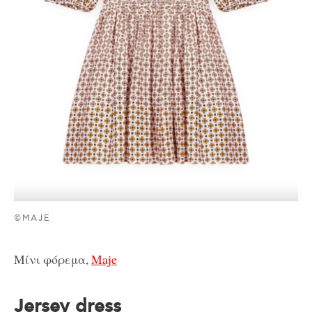
©MAJE
Μίνι φόρεμα,
Maje
Jersey dress