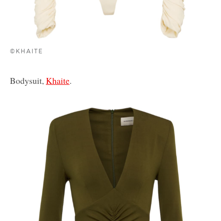
©KHAITE
Bodysuit,
Khaite
.