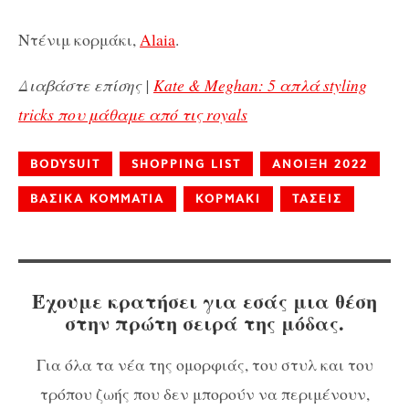
Ντένιμ κορμάκι,
Alaia
.
Διαβάστε επίσης |
Kate & Meghan: 5 απλά styling
tricks που μάθαμε από τις royals
BODYSUIT
SHOPPING LIST
ΑΝΟΙΞΗ 2022
ΒΑΣΙΚΑ ΚΟΜΜΑΤΙΑ
ΚΟΡΜΑΚΙ
ΤΑΣΕΙΣ
Έχουμε κρατήσει για εσάς μια θέση
στην πρώτη σειρά της μόδας.
Για όλα τα νέα της ομορφιάς, του στυλ και του
τρόπου ζωής που δεν μπορούν να περιμένουν,