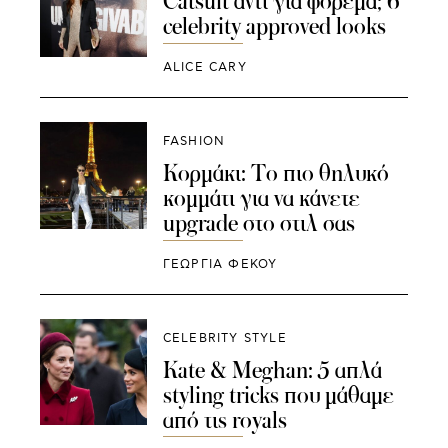
Catsuit αντί για φόρεμα; 6
celebrity approved looks
ALICE CARY
FASHION
Κορμάκι: Το πιο θηλυκό
κομμάτι για να κάνετε
upgrade στο στιλ σας
ΓΕΩΡΓΙΑ ΦΕΚΟΥ
CELEBRITY STYLE
Kate & Meghan: 5 απλά
styling tricks που μάθαμε
από τις royals