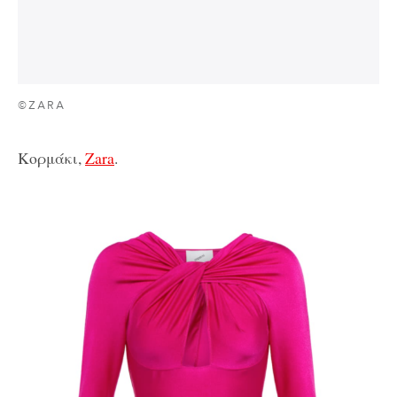
©ZARA
Κορμάκι,
Zara
.