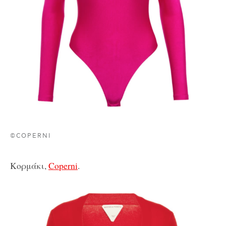
©COPERNI
Κορμάκι,
Coperni
.