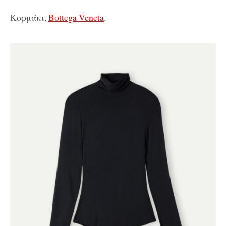
Κορμάκι,
Bottega Veneta
.