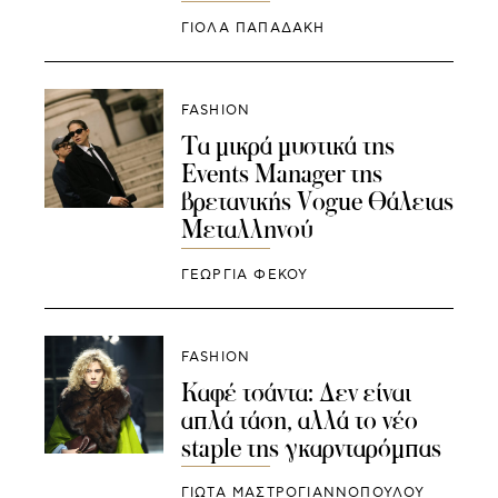
ΓΙΌΛΑ ΠΑΠΑΔΆΚΗ
FASHION
Τα μικρά μυστικά της
Εvents Manager της
βρετανικής Vogue Θάλειας
Μεταλληνού
ΓΕΩΡΓΙΑ ΦΕΚΟΥ
FASHION
Καφέ τσάντα: Δεν είναι
απλά τάση, αλλά το νέο
staple της γκαρνταρόμπας
ΓΙΩΤΑ ΜΑΣΤΡΟΓΙΑΝΝΟΠΟΥΛΟΥ