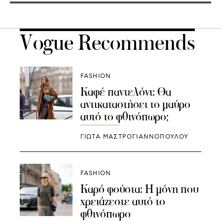
Vogue Recommends
FASHION
Καφέ παντελόνι: Θα
αντικαταστήσει το μαύρο
αυτό το φθινόπωρο;
ΓΙΩΤΑ ΜΑΣΤΡΟΓΙΑΝΝΟΠΟΥΛΟΥ
FASHION
Καρό φούστα: Η μόνη που
χρειάζεστε αυτό το
φθινόπωρο