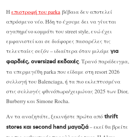
Η
επιστροφή του parka
βέβαια δεν αποτελεί
απρόσμενο νέο. Ήδη το έχουμε δει να γίνεται
αγαπημένο κομμάτι του street style, ενώ έχει
εμφανιστεί και σε διάφορες πασαρέλες τις
τελευταίες σεζόν – ιδιαίτερα όταν μιλάμε
για
. Τρανό παράδειγμα,
φαρδιές, oversized εκδοχές
τα υπερμεγέθη parka που είδαμε στη resort 2026
συλλογή του Balenciaga, ή τα πιο εκλεπτυσμένα
στις συλλογές φθινόπωρο/χειμώνας 2025 των Dior,
Burberry και Simone Rocha.
Αν τα αναζητάτε, ξεκινήστε πρώτα από
thrift
– εκεί θα βρείτε
stores και second hand μαγαζιά
τις πιο αυθεντικές παραλλαγές τους. Η Alexa