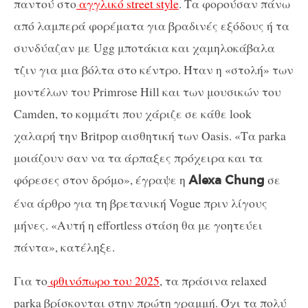
παντού στο
αγγλικό street style
. Τα φορούσαν πάνω
από λαμπερά φορέματα για βραδινές εξόδους ή τα
συνδύαζαν με Ugg μποτάκια και χαμηλοκάβαλα
τζιν για μια βόλτα στο κέντρο. Ήταν η «στολή» των
μοντέλων του Primrose Hill και των μουσικών του
Camden, το κομμάτι που χάριζε σε κάθε look
χαλαρή την Britpop αισθητική των Oasis. «Τα parka
μοιάζουν σαν να τα άρπαξες πρόχειρα και τα
φόρεσες στον δρόμο», έγραψε η
σε
Alexa Chung
ένα άρθρο για τη βρετανική Vogue πριν λίγους
μήνες. «Αυτή η effortless στάση θα με γοητεύει
πάντα», κατέληξε.
Για το
φθινόπωρο του 2025
, τα πράσινα relaxed
parka βρίσκονται στην πρώτη γραμμή. Όχι τα πολύ