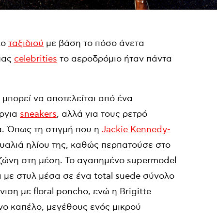
λο
ταξιδιού
με βάση το πόσο άνετα
μας
celebrities
το αεροδρόμιο ήταν πάντα
t μπορεί να αποτελείται από ένα
υργια
sneakers
, αλλά για τους ρετρό
α. Όπως τη στιγμή που η
Jackie Kennedy-
γυαλιά ηλίου της, καθώς περπατούσε στο
 ζώνη στη μέση. Το αγαπημένο supermodel
ι με στυλ μέσα σε ένα total suede σύνολο
ση με floral poncho, ενώ η Brigitte
ινο καπέλο, μεγέθους ενός μικρού