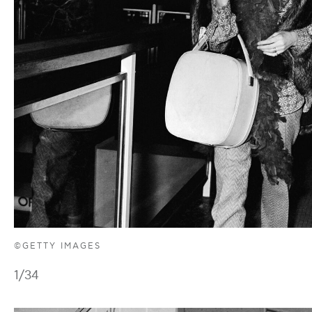
©GETTY IMAGES
1
/34