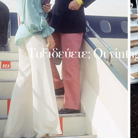
Ταξιδεύετε; Οι vinta