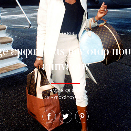
FASHION
ge εμφανίσεις των σταρ που
εμπνέουν
HATTIE CRISELL
25 ΑΥΓΟΎΣΤΟΥ 2020