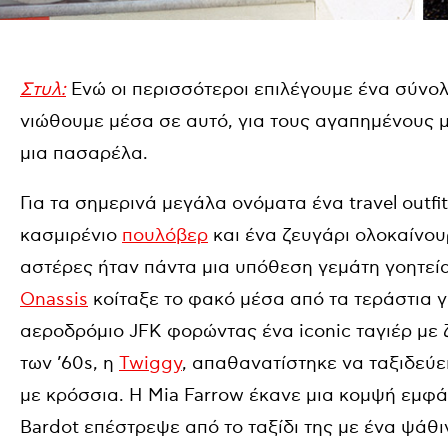
Στυλ:
Ενώ οι περισσότεροι επιλέγουμε ένα σύνο
νιώθουμε μέσα σε αυτό, για τους αγαπημένους 
μια πασαρέλα.
Για τα σημερινά μεγάλα ονόματα ένα travel outfi
κασμιρένιο
πουλόβερ
και ένα ζευγάρι ολοκαίνο
αστέρες ήταν πάντα μια υπόθεση γεμάτη γοητεί
Onassis
κοίταξε το φακό μέσα από τα τεράστια 
αεροδρόμιο JFK φορώντας ένα iconic ταγιέρ με
των ’60s, η
Twiggy
, απαθανατίστηκε να ταξιδεύε
με κρόσσια. Η Mia Farrow έκανε μια κομψή εμφάνι
Bardot επέστρεψε από το ταξίδι της με ένα ψάθ