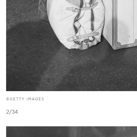
©GETTY IMAGES
2
/34