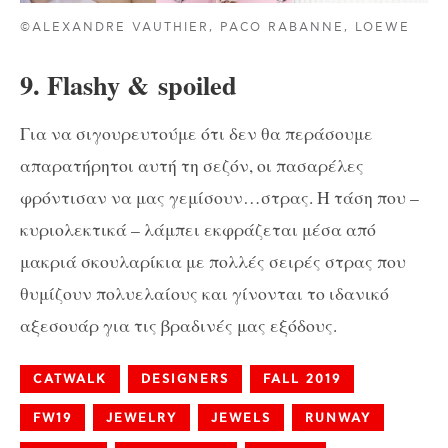
©ALEXANDRE VAUTHIER, PACO RABANNE, LOEWE
9. Flashy & spoiled
Για να σιγουρευτούμε ότι δεν θα περάσουμε
απαρατήρητοι αυτή τη σεζόν, οι πασαρέλες
φρόντισαν να μας γεμίσουν…στρας. Η τάση που –
κυριολεκτικά – λάμπει εκφράζεται μέσα από
μακριά σκουλαρίκια με πολλές σειρές στρας που
θυμίζουν πολυελαίους και γίνονται το ιδανικό
αξεσουάρ για τις βραδινές μας εξόδους.
CATWALK
DESIGNERS
FALL 2019
FW19
JEWELRY
JEWELS
RUNWAY