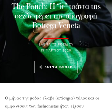
The Pouch: Η “it” τσάντα της
σεζόν φέρει την υπογραφή
Bottega Veneta
ΈΛΕΝΑ ΤΣΙΡΟΖΊΔΟΥ
15 ΜΑΡΤΊΟΥ 2020
ΚΟΙΝΟΠΟΊΗΣΗ
Ο μήνας της μόδας έλαβε (επίσημα) τέλος και οι
εμφανίσεις των fashionistas ήταν εξίσου