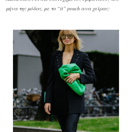
μήνα της μόδας, με το “it” pouch ανα χείρας: