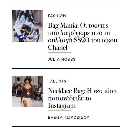
FASHION
Bag Mania: Οι τσάντες
που λατρέψαμε από τη
συλλογή SS20 του οίκου
Chanel
JULIA HOBBS
TALENTS
Necklace Bag: Η νέα τάση
που ανέδειξε το
Instagram
ΈΛΕΝΑ ΤΣΙΡΟΖΊΔΟΥ