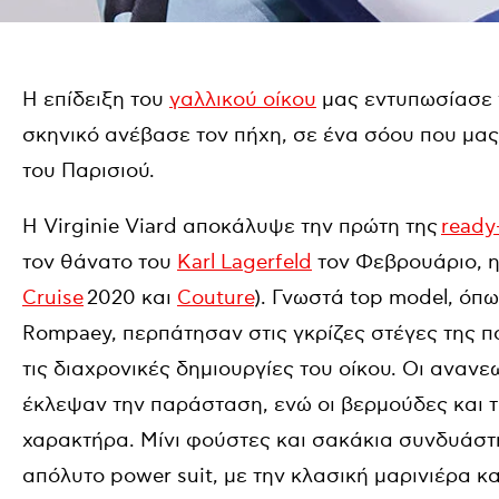
Η επίδειξη του
γαλλικού οίκου
μας εντυπωσίασε 
σκηνικό ανέβασε τον πήχη, σε ένα σόου που μας
του Παρισιού.
H Virginie Viard αποκάλυψε την πρώτη της
ready
τον θάνατο του
Karl Lagerfeld
τον Φεβρουάριο, η
Cruise
2020 και
Couture
). Γνωστά top model, όπω
Rompaey, περπάτησαν στις γκρίζες στέγες της π
τις διαχρονικές δημιουργίες τoυ οίκου. Οι αναν
έκλεψαν την παράσταση, ενώ οι βερμούδες και 
χαρακτήρα. Μίνι φούστες και σακάκια συνδυάστ
απόλυτο power suit, με την κλασική μαρινιέρα κα