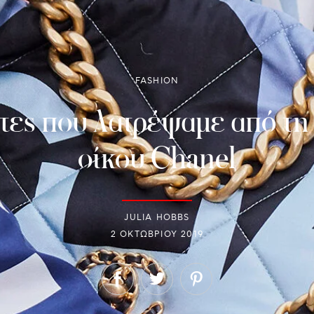
FASHION
ντες που λατρέψαμε από τ
οίκου Chanel
JULIA HOBBS
2 ΟΚΤΩΒΡΊΟΥ 2019