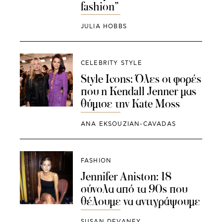
fashion”
JULIA HOBBS
CELEBRITY STYLE
Style Icons: Όλες οι φορές
που η Kendall Jenner μας
θύμισε την Kate Moss
ANA EKSOUZIAN-CAVADAS
FASHION
Jennifer Aniston: 18
σύνολα από τα 90s που
θέλουμε να αντιγράψουμε
SUSAN DEVANEY