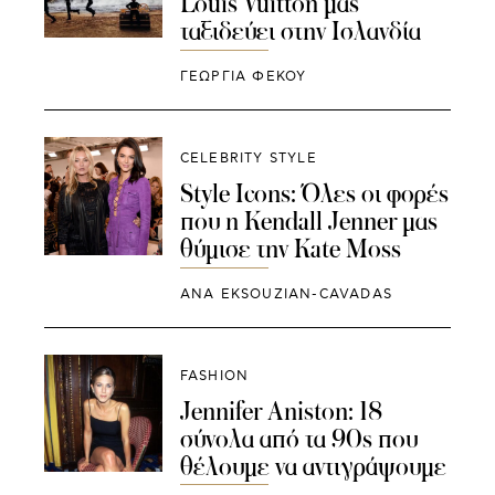
Louis Vuitton μας
ταξιδεύει στην Ισλανδία
ΓΕΩΡΓΙΑ ΦΕΚΟΥ
CELEBRITY STYLE
Style Icons: Όλες οι φορές
που η Kendall Jenner μας
θύμισε την Kate Moss
ANA EKSOUZIAN-CAVADAS
FASHION
Jennifer Aniston: 18
σύνολα από τα 90s που
θέλουμε να αντιγράψουμε