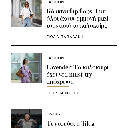
FASHION
Κόκκινα flip flops: Γιατί
όλοι έχουν εμμονή μαζί
τους αυτό το καλοκαίρι;
ΓΙΌΛΑ ΠΑΠΑΔΆΚΗ
FASHION
Lavender: Το καλοκαίρι
έχει νέα must-try
απόχρωση
ΓΕΩΡΓΙΑ ΦΕΚΟΥ
LIVING
Τι γυρεύει η Tilda