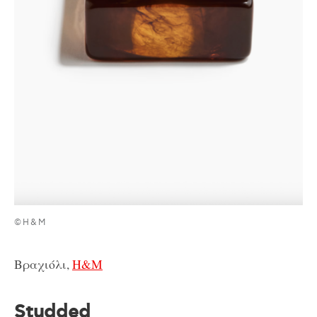
©H&M
Βραχιόλι,
H&M
Studded