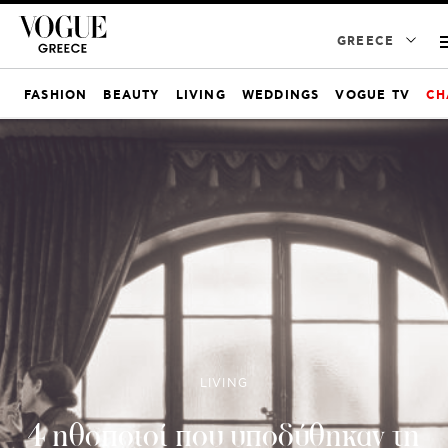
GREECE
FASHION
BEAUTY
LIVING
WEDDINGS
VOGUE TV
CH
LIVING
4 ηθοποιοί που υποδύθηκαν τη