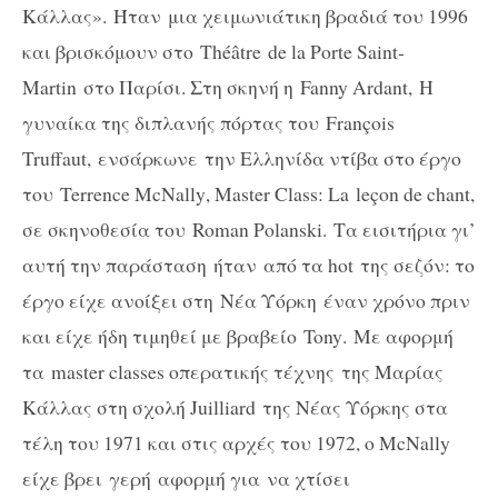
Κάλλας». Ήταν μια χειμωνιάτικη βραδιά του 1996
και βρισκόμουν στο Théâtre de la Porte Saint-
Martin στο Παρίσι. Στη σκηνή η
Fanny
Ardant
,
Η
γυναίκα της διπλανής πόρτας του François
Truffaut, ενσάρκωνε την Ελληνίδα ντίβα στο έργο
του
Terrence
McNally
,
Master
Class
:
La
leçon de chant,
σε σκηνοθεσία του
Roman
Polanski
. Τα εισιτήρια γι’
αυτή την παράσταση ήταν από τα
hot
της σεζόν: το
έργο είχε ανοίξει στη Νέα Υόρκη έναν χρόνο πριν
και είχε ήδη τιμηθεί με βραβείο
Tony
.
Με αφορμή
τα
master
classes
οπερατικής τέχνης της Μαρίας
Κάλλας στη σχολή
Juilliard
της Νέας Υόρκης στα
τέλη του 1971 και στις αρχές του 1972, ο
McNally
είχε βρει γερή αφορμή για να χτίσει