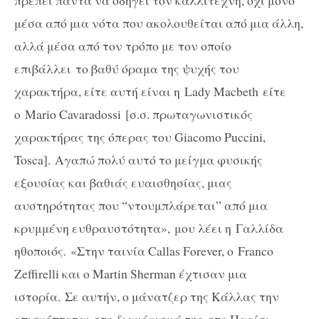
πρέπει πάντα να οδηγεί τον καλλιτέχνη, όχι μόνο
μέσα από μια νότα που ακολουθείται από μια άλλη,
αλλά μέσα από τον τρόπο με τον οποίο
επιβάλλει το βαθύ όραμα της ψυχής του
χαρακτήρα, είτε αυτή είναι η
Lady
Macbeth
είτε
ο
Mario
Cavaradossi [
σ.σ. πρωταγωνιστικός
χαρακτήρας της όπερας του
Giacomo
Puccini
,
Tosca]
. Αγαπώ πολύ αυτό το μείγμα φυσικής
εξουσίας και βαθιάς ευαισθησίας, μιας
αυστηρότητας που “ντουμπλάρεται” από μια
κρυμμένη ευθραυστότητα», μου λέει η Γαλλίδα
ηθοποιός.
«
Στην ταινία
Callas Forever, o Franco
Zeffirelli
και ο
Martin Sherman
έχτισαν μια
ιστορία
.
Σε αυτήν, ο μάνατζερ της Κάλλας την