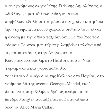
ο ανερχόμενος σκηνοθέτης Γιάννης Δημολίτσας, ο
«διάλογος» μεταξύ των δύο γυναικών-
συμβόλων εξελίσσεται μέσα στον χρόνο και μέσω
της τέχνης. Ένα κοινό χαρακτηριστικό τους
είναι
η άνεση με την οποία ταξιδεύουν, ως πολίτες του
κόσμου. Το ντοκιμαντέρ περιλαμβάνει πλάνα από
τις παραστάσεις στην Αθήνα, στην
Κωνσταντινούπολη, στο Παρίσι και στη Νέα
Υόρκη, αλλά και γυρίσματα στο
τελευταίο διαμέρισμα της Κάλλας στο Παρίσι, στο
νούμερο 36 της
av
e
nue Ge
o
rges
–
Mandel
, εκεί
όπου
ένας παράλληλος δρόμος ανάμεσα σε
δενδροστοιχίες ονομάζεται εδώ και κάποια
χρόνια
A
llée Maria Callas.