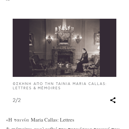
©ΣΚΗΝΉ ΑΠΌ ΤΗΝ ΤΑΙΝΊΑ MARIA CALLAS:
LETTRES & MÉMOIRES
2
/2
«
H
ταινία
Maria
Callas
: Lettres
& mémoires ακολουθεί την παγκόσμια τουρνέ που