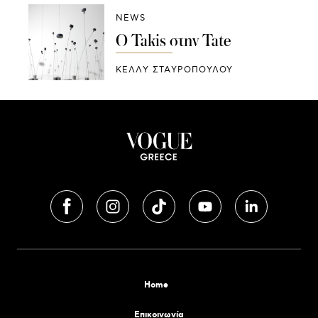
NEWS
Ο Takis στην Tate
ΚΕΛΛΥ ΣΤΑΥΡΟΠΟΥΛΟΥ
Home
Επικοινωνία