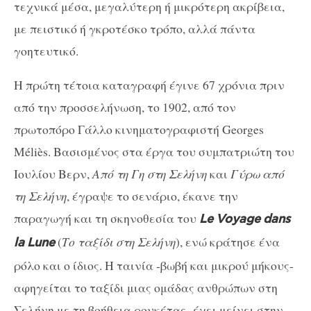
τεχνικά μέσα, μεγαλύτερη ή μικρότερη ακρίβεια,
με πειστικό ή γκροτέσκο τρόπο, αλλά πάντα
γοητευτικό.
Η πρώτη τέτοια καταγραφή έγινε 67 χρόνια πριν
από την προσσελήνωση, το 1902, από τον
πρωτοπόρο Γάλλο κινηματογραφιστή Georges
Méliès. Βασισμένος στα έργα του συμπατριώτη του
Ιουλίου Βερν,
Από τη Γη στη Σελήνη
και
Γύρω από
τη Σελήνη
, έγραψε το σενάριο, έκανε την
παραγωγή και τη σκηνοθεσία του
Le
Voyage
dans
(
Το ταξίδι στη Σελήνη
), ενώ κράτησε ένα
la
Lune
ρόλο και ο ίδιος. Η ταινία -βωβή και μικρού μήκους-
αφηγείται το ταξίδι μιας ομάδας ανθρώπων στη
Σελήνη με τη βοήθεια ρουκέτας -έχει μείνει στην