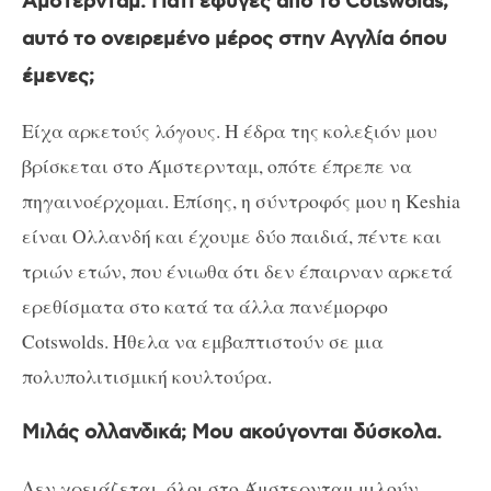
Άμστερνταμ. Γιατί έφυγες από το Cotswolds,
αυτό το ονειρεμένο μέρος στην Αγγλία όπου
έμενες;
Είχα αρκετούς λόγους. Η έδρα της κολεξιόν μου
βρίσκεται στο Άμστερνταμ, οπότε έπρεπε να
πηγαινοέρχομαι. Επίσης, η σύντροφός μου η Keshia
είναι Ολλανδή και έχουμε δύο παιδιά, πέντε και
τριών ετών, που ένιωθα ότι δεν έπαιρναν αρκετά
ερεθίσματα στο κατά τα άλλα πανέμορφο
Cotswolds. Ήθελα να εμβαπτιστούν σε μια
πολυπολιτισμική κουλτούρα.
Μιλάς ολλανδικά; Μου ακούγονται δύσκολα.
Δεν χρειάζεται, όλοι στο Άμστερνταμ μιλούν