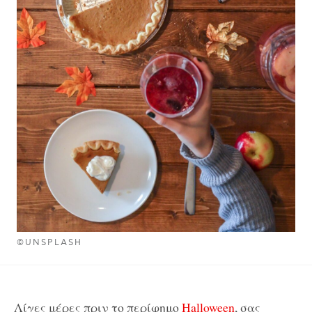
©UNSPLASH
Λίγες μέρες πριν το περίφημο
Halloween
, σας