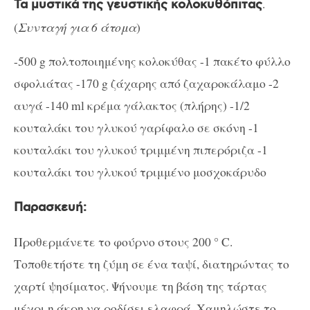
.
Τα μυστικά της γευστικής κολοκυθόπιτας
(
Συνταγή για 6 άτομα
)
-500 g πολτοποιημένης κολοκύθας -1 πακέτο φύλλο
σφολιάτας -170 g ζάχαρης από ζαχαροκάλαμο -2
αυγά -140 ml κρέμα γάλακτος (πλήρης) -1/2
κουταλάκι του γλυκού γαρίφαλο σε σκόνη -1
κουταλάκι του γλυκού τριμμένη πιπερόριζα -1
κουταλάκι του γλυκού τριμμένο μοσχοκάρυδο
Παρασκευή:
Προθερμάνετε το φούρνο στους 200 ° C.
Τοποθετήστε τη ζύμη σε ένα ταψί, διατηρώντας το
χαρτί ψησίματος. Ψήνουμε τη βάση της τάρτας
μέχρι η άκρη να ροδίσει ελαφρά. Χαμηλώστε το