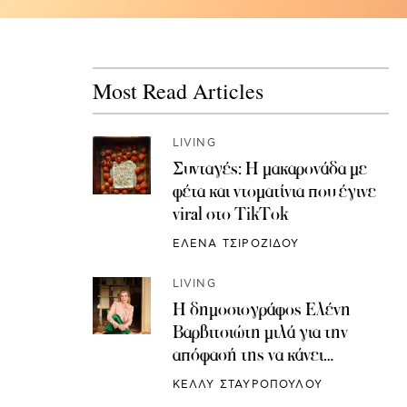
Most Read Articles
LIVING
Συνταγές: H μακαρονάδα με
φέτα και ντοματίνια που έγινε
viral στο TikTok
ΕΛΕΝΑ ΤΣΙΡΟΖΙΔΟΥ
LIVING
Η δημοσιογράφος Ελένη
Βαρβιτσιώτη μιλά για την
απόφασή της να κάνει
κρυοσυντήρηση ωαρίων
ΚΕΛΛΥ ΣΤΑΥΡΟΠΟΥΛΟΥ